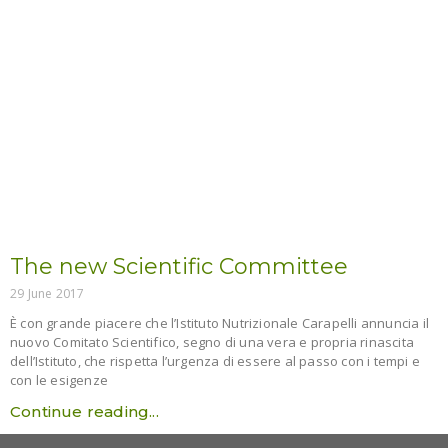
The new Scientific Committee
29 June 2017
È con grande piacere che l’Istituto Nutrizionale Carapelli annuncia il
nuovo Comitato Scientifico, segno di una vera e propria rinascita
dell’Istituto, che rispetta l’urgenza di essere al passo con i tempi e
con le esigenze
Continue reading...
Navigate Our Site
Home
Educational projects
Our history
News
Mission
Contact us
Scientific committee
Useful links
The olive oil
Legal info
The importance of nutrition
Cookies
Research areas