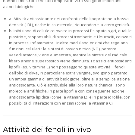
hanno dimostrato che tali composti in vitro svolgono importanti
azioni biologiche:
a.
Attività antiossidante nei confronti delle lipoproteine a bassa
densità (LDL), ricche in colesterolo, riducendone la aterogenicità.
b.
Inibizione di cellule coinvolte in processi fisiopatologici, quali le
piastrine, responsabili di processi trombotici e i leucociti, coinvolti
in processi infiammatori. Inoltre modulano enzimi che regolano
funzioni cellulari : la sintesi di ossido nitrico (NO), potente
vasodilatatore, viene aumentata, mentre la sintesi del radicale
libero anione superossido viene diminuita. I classici antiossidanti
lipofili (es. Vitamina E) non posseggono queste attività. I fenoli
dell’olio di oliva, in particolare extra vergine, svolgono pertanto
un’ampia gamma di attività biologiche, oltre alla semplice azione
antiossidante. Ciò è attribuibile alla loro natura chimica : sono
molecole amfifiliche, in parte lipofile con conseguente azione
antiossidante lipidica (come la vitamina E), e in parte idrofile, con
possibiltà di interazioni con enzimi (come la vitamina C).
Attività dei fenoli in vivo