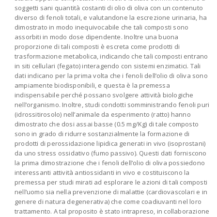
soggetti sani quantità costanti di olio di oliva con un contenuto
diverso di fenoli totali, e valutandone la escrezione urinaria, ha
dimostrato in modo inequivocabile che tali composti sono
assorbiti in modo dose dipendente. Inoltre una buona
proporzione di tali composti è escreta come prodotti di
trasformazione metabolica, indicando che tali composti entrano
in siti cellulari (fegato) interagendo con sistemi enzimatici. Tali
dati indicano per la prima volta che i fenoli dell’olio di oliva sono
ampiamente biodisponibili, e questa è la premessa
indispensabile perché possano svolgere attività biologiche
nell’organismo. Inoltre, studi condotti somministrando fenoli puri
(idrossitirosolo) nell’animale da esperimento (ratto) hanno
dimostrato che dosi assai basse (0.5 mg/Kg) di tale composto
sono in grado di ridurre sostanzialmente la formazione di
prodotti di perossidazione lipidica generati in vivo (isoprostani)
da uno stress ossidativo (fumo passivo). Questi dati forniscono
la prima dimostrazione che i fenoli dell’olio di oliva possiedono
interessanti attività antiossidanti in vivo e costituiscono la
premessa per studi mirati ad esplorare le azioni di tali composti
nell’uomo sia nella prevenzione di malattie (cardiovascolari e in
genere di natura degenerativa) che come coadiuvanti nel loro
trattamento. A tal proposito è stato intrapreso, in collaborazione