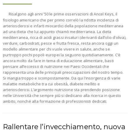
Risalgono agli anni ’50 le prime osservazioni di Ancel Keys, il
fisiologo americano che per primo correlò la ridotta incidenza di
arteriosclerosi e infarti miocardici della popolazione mediterranea
ad una dieta che lui appunto chiamò mediterranea. La dieta
mediterranea, ricca di acidi grassi insaturi (derivanti dall’olio d’oliva),
verdure, carboidrati, pesce e frutta fresca, resta ancora oggi un
modello alimentare per chi vuole vivere in salute, anche se
purtroppo pochi popoli europei la seguono quotidianamente. C’è
ancora molto da fare in tema di educazione alimentare, basti
pensare all’eccesso di nutrizione nei Paesi Occidentali che
rappresenta una delle principali preoccupazioni del nostro tempo.
Si mangia troppo e scompostamente. Da qui l’insorgenza di varie
malattie metaboliche tra cui obesità, diabete mellito e
arteriosclerosi. L’argomento nutrizione sta prendendo posizione
nelle Università che sempre più si dedicano alla ricerca in questo
ambito, nonché alla formazione di professionisti dedicati.
Rallentare l’invecchiamento, nuova