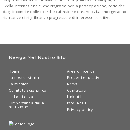
livello internazionale, che ringrazia per la partecipazione, certo che
dagli incontri e dalle ricerche cui insieme daranno vita emergeranno
risultanze di significativo progresso e di interesse collettivo.
Naviga Nel Nostro Sito
Home
Aree di ricerca
La nostra storia
Progetti educativi
La mission
News
Comitato scientifico
Contattaci
L’olio di oliva
Link utili
L’importanza della
Info legali
nutrizione
Privacy policy