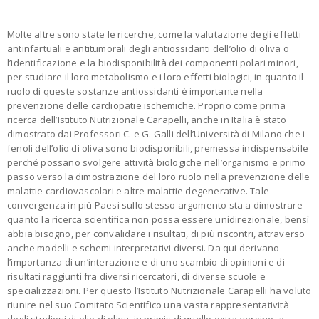
Molte altre sono state le ricerche, come la valutazione degli effetti
antinfartuali e antitumorali degli antiossidanti dell’olio di oliva o
l’identificazione e la biodisponibilità dei componenti polari minori,
per studiare il loro metabolismo e i loro effetti biologici, in quanto il
ruolo di queste sostanze antiossidanti è importante nella
prevenzione delle cardiopatie ischemiche. Proprio come prima
ricerca dell’Istituto Nutrizionale Carapelli, anche in Italia è stato
dimostrato dai Professori C. e G. Galli dell’Università di Milano che i
fenoli dell’olio di oliva sono biodisponibili, premessa indispensabile
perché possano svolgere attività biologiche nell’organismo e primo
passo verso la dimostrazione del loro ruolo nella prevenzione delle
malattie cardiovascolari e altre malattie degenerative. Tale
convergenza in più Paesi sullo stesso argomento sta a dimostrare
quanto la ricerca scientifica non possa essere unidirezionale, bensì
abbia bisogno, per convalidare i risultati, di più riscontri, attraverso
anche modelli e schemi interpretativi diversi. Da qui derivano
l’importanza di un’interazione e di uno scambio di opinioni e di
risultati raggiunti fra diversi ricercatori, di diverse scuole e
specializzazioni. Per questo l’Istituto Nutrizionale Carapelli ha voluto
riunire nel suo Comitato Scientifico una vasta rappresentatività
degli studiosi di olio di oliva, in primis di quello extra vergine, a