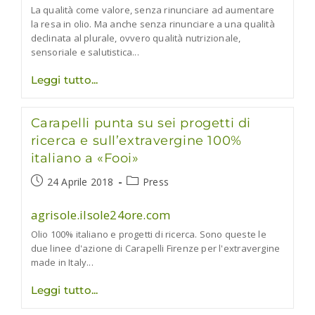
La qualità come valore, senza rinunciare ad aumentare
la resa in olio. Ma anche senza rinunciare a una qualità
declinata al plurale, ovvero qualità nutrizionale,
sensoriale e salutistica...
Più
Leggi tutto
resa
in
olio,
Carapelli punta su sei progetti di
più
qualità
ricerca e sull’extravergine 100%
italiano a «Fooi»
Articolo
Categoria
24 Aprile 2018
Press
pubblicato:
dell'articolo:
agrisole.ilsole24ore.com
Olio 100% italiano e progetti di ricerca. Sono queste le
due linee d'azione di Carapelli Firenze per l'extravergine
made in Italy...
Carapelli
Leggi tutto
punta
su