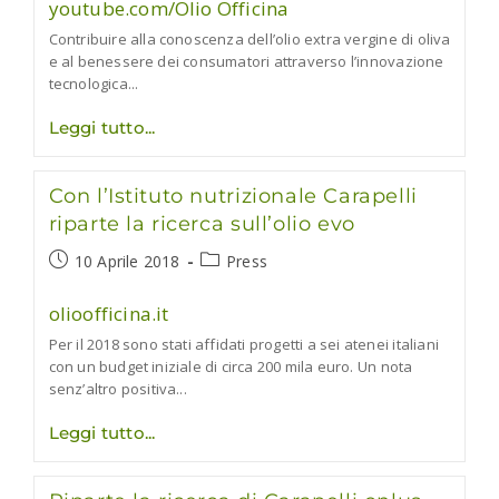
youtube.com/Olio Officina
Gabriele
Riccardi
Contribuire alla conoscenza dell’olio extra vergine di oliva
e al benessere dei consumatori attraverso l’innovazione
tecnologica...
L’olio
Leggi tutto
evo
colonna
portante
Con l’Istituto nutrizionale Carapelli
della
dieta
riparte la ricerca sull’olio evo
mediterranea.
Intervista
Articolo
Categoria
10 Aprile 2018
Press
al
pubblicato:
dell'articolo:
professor
Michele
olioofficina.it
Carruba
Per il 2018 sono stati affidati progetti a sei atenei italiani
con un budget iniziale di circa 200 mila euro. Un nota
senz’altro positiva...
Con
Leggi tutto
l’Istituto
nutrizionale
Carapelli