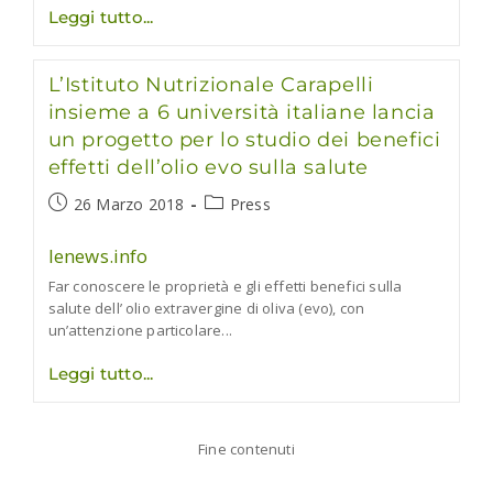
Olio
Leggi tutto
Evo,
riparte
la
L’Istituto Nutrizionale Carapelli
ricerca
dell’Istituto
insieme a 6 università italiane lancia
Nutrizionale
un progetto per lo studio dei benefici
Carapelli
onlus
effetti dell’olio evo sulla salute
Articolo
Categoria
26 Marzo 2018
Press
pubblicato:
dell'articolo:
lenews.info
Far conoscere le proprietà e gli effetti benefici sulla
salute dell’ olio extravergine di oliva (evo), con
un’attenzione particolare...
L’Istituto
Leggi tutto
Nutrizionale
Carapelli
insieme
a
Fine contenuti
6
università