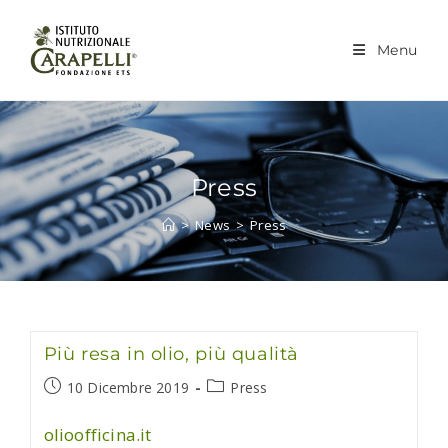
Salta
al
Menu
contenuto
Press
>
News
>
Press
Più resa in olio, più qualità
Articolo
Categoria
10 Dicembre 2019
Press
pubblicato:
dell'articolo:
olioofficina.it