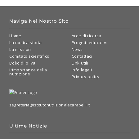
italiane
lancia
un
progetto
per
Naviga Nel Nostro Sito
lo
studio
dei
Home
Aree di ricerca
benefici
La nostra storia
Progetti educativi
effetti
La mission
News
dell’olio
evo
Comitato scientifico
Contattaci
sulla
L’olio di oliva
Link utili
salute
L’importanza della
Info legali
nutrizione
Privacy policy
segreteria@istitutonutrizionalecarapelli.it
Ultime Notizie