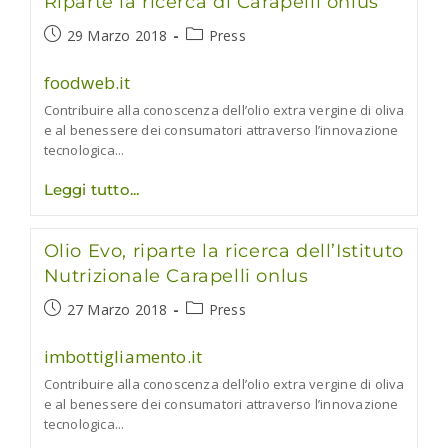
Riparte la ricerca di Carapelli onlus
riparte
la
Articolo
Categoria
29 Marzo 2018
ricerca
Press
sull’olio
pubblicato:
dell'articolo:
evo
foodweb.it
Contribuire alla conoscenza dell’olio extra vergine di oliva
e al benessere dei consumatori attraverso l’innovazione
tecnologica...
Riparte
Leggi tutto
la
ricerca
di
Olio Evo, riparte la ricerca dell’Istituto
Carapelli
onlus
Nutrizionale Carapelli onlus
Articolo
Categoria
27 Marzo 2018
Press
pubblicato:
dell'articolo:
imbottigliamento.it
Contribuire alla conoscenza dell’olio extra vergine di oliva
e al benessere dei consumatori attraverso l’innovazione
tecnologica...