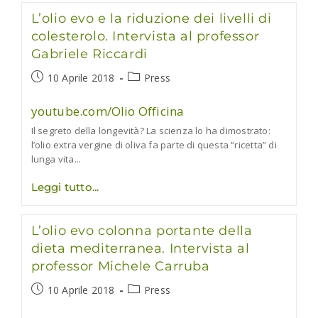
sei
L’olio evo e la riduzione dei livelli di
progetti
di
colesterolo. Intervista al professor
ricerca
Gabriele Riccardi
e
sull’extravergine
100%
Articolo
Categoria
10 Aprile 2018
Press
italiano
pubblicato:
dell'articolo:
a
youtube.com/Olio Officina
«Fooi»
Il segreto della longevità? La scienza lo ha dimostrato:
l’olio extra vergine di oliva fa parte di questa “ricetta” di
lunga vita...
L’olio
Leggi tutto
evo
e
la
L’olio evo colonna portante della
riduzione
dei
dieta mediterranea. Intervista al
livelli
professor Michele Carruba
di
colesterolo.
Intervista
Articolo
Categoria
10 Aprile 2018
Press
al
pubblicato:
dell'articolo:
professor