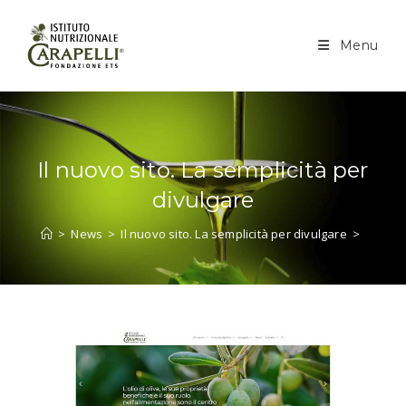
Salta
al
Menu
contenuto
Il nuovo sito. La semplicità per
divulgare
>
News
>
Il nuovo sito. La semplicità per divulgare
>