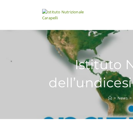
Istituto 
dell’undices
>
News
>