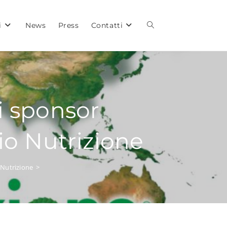
i
News
Press
Contatti
li sponsor
io Nutrizione
 Nutrizione
>