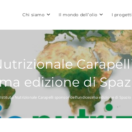
Chi siamo
Il mondo dell’olio
I progett
Nutrizionale Carapel
ima edizione di Spaz
Istituto Nutrizionale Carapelli sponsor dell’undicesima edizione di Spazio