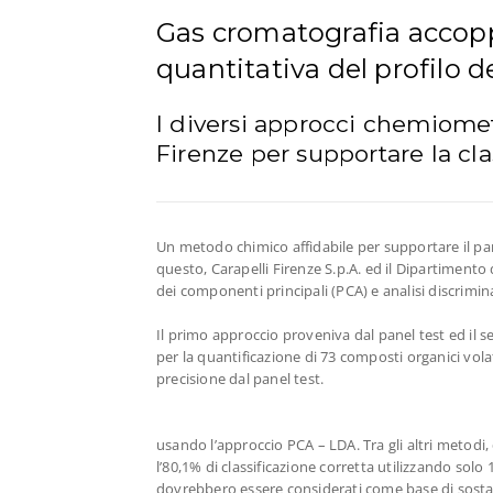
Gas cromatografia accoppi
quantitativa del profilo de
I diversi approcci chemiometr
Firenze per supportare la cla
Un metodo chimico affidabile per supportare il pane
questo, Carapelli Firenze S.p.A. ed il Dipartiment
dei componenti principali (PCA) e analisi discrimi
Il primo approccio proveniva dal panel test ed il 
per la quantificazione di 73 composti organici volati
precisione dal panel test.
usando l’approccio PCA – LDA. Tra gli altri metodi
l’80,1% di classificazione corretta utilizzando solo
dovrebbero essere considerati come base di sostanze