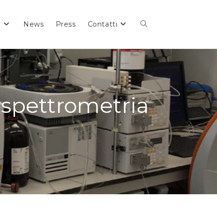
i
News
Press
Contatti
 spettrometria