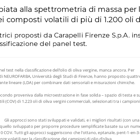
ata alla spettrometria di massa per 
i composti volatili di più di 1.200 oli d
ici proposti da Carapelli Firenze S.p.A. ins
ssificazione del panel test.
l test nella classificazione dell’olio di oliva vergine, manca ancora. Per
o di NEUROFARBA, Università degli Studi di Firenze, hanno proposto quattro
nante lineare (LDA) per combinare dati sensoriali e misurazioni chimiche.
secondo proveniva dalla microestrazione in fase solida – spazio di testa 
li (COV) di 1.223 oli di oliva vergini commerciali, selezionati tra i campioni
Gli approcci sono stati sviluppati e validati, e i migliori risultati (con un
, quello sviluppato per proporre procedure semplificate basate su un numero
 10 COV. Tutti gli approcci suggeriscono che l’ottano, eptanale, pent-1-en-3
 volatili per la classificazione dei campioni di olio d’oliva.