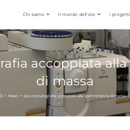
Chi siamo
Il mondo dell’olio
I progett
afia accoppiata alla
di massa
>
News
>
Gas cromatografia accoppiata alla spettrometria di massa
>